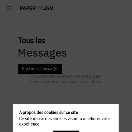
Tous les
Messages
Poster un message
Aucune question n'a encore été posée.
Soyez le premier à poser une question !
Informations
A propos des cookies sur ce site
Ce site utilise des cookies visant à améliorer votre
pratiques
expérience.