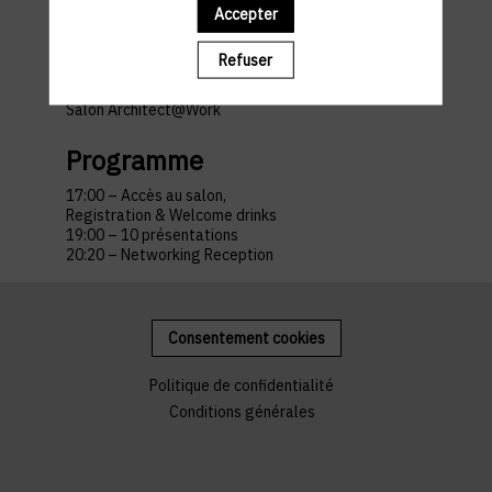
Accepter
Horaires et lieu
Refuser
Luxexpo The Box
Salon Architect@Work
Programme
17:00 – Accès au salon,
Registration & Welcome drinks
19:00 – 10 présentations
20:20 – Networking Reception
Consentement cookies
Politique de confidentialité
Conditions générales