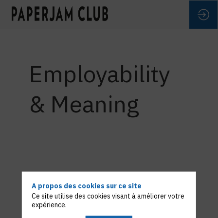
Employability
& Meaning
tion
A propos des cookies sur ce site
Ce site utilise des cookies visant à améliorer votre
expérience.