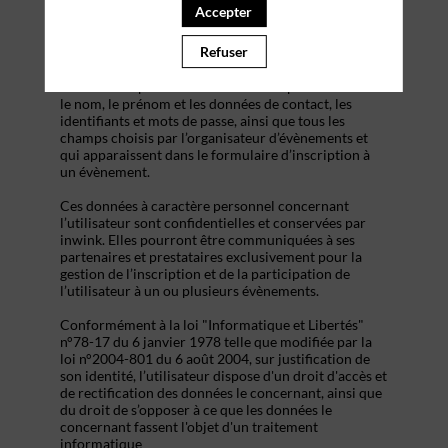
s’inscrire à un évènement, d’accéder au site d’un
Accepter
évènement, et de consulter les informations relatives
à l’organisation pratique et logistique d’un
Refuser
évènement.
Les données personnelles recueillies par inwink sont
le nom, le prénom et les données de contact, les
identifiants et mots de passe, ainsi que tous les
champs choisis par l’organisateur d’évènements et
qui apparaissent dans le formulaire d’inscription à
un évènement.
Ces données à caractère personnel concernant
l’utilisateur sont confidentielles et conservées par
inwink. Elles pourront être communiquées à ses
partenaires et prestataires exclusivement pour la
gestion de l’inscription et de la participation de
l’utilisateur à un ou plusieurs évènements.
Conformément à la loi "Informatique et Libertés"
n°78-17 du 6 janvier 1978 telle que modifiée par la
loi n°2004-801 du 6 août 2004, sur justification de
son identité, l’utilisateur dispose d'un droit d'accès et
de rectification des données le concernant, ainsi que
du droit de s’opposer à ce que les données le
concernant fassent l'objet d'un traitement
informatique