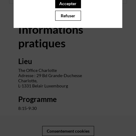
Accepter
Refuser
Informations
pratiques
Lieu
The Office Charlotte
Adresse : 29 Bd Grande-Duchesse
Charlotte,
L-1331 Belair Luxembourg
Programme
8:15-9:30
Consentement cookies