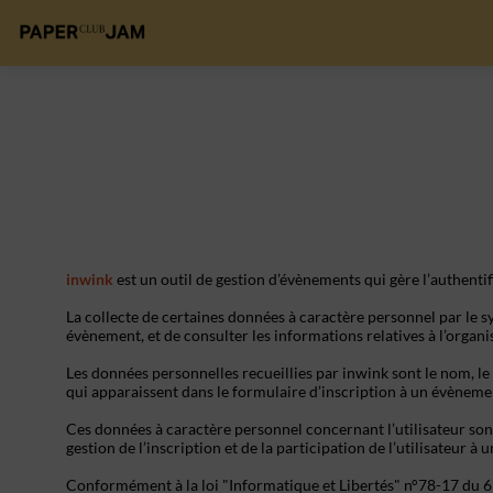
inwink
est un outil de gestion d’évènements qui gère l’authentif
La collecte de certaines données à caractère personnel par le sy
évènement, et de consulter les informations relatives à l’organ
Les données personnelles recueillies par inwink sont le nom, le 
qui apparaissent dans le formulaire d’inscription à un évèneme
Ces données à caractère personnel concernant l’utilisateur son
gestion de l’inscription et de la participation de l’utilisateur à
Conformément à la loi "Informatique et Libertés" n°78-17 du 6 ja