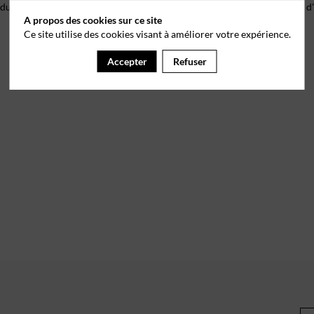
 du droit de s’opposer à ce que les données le concernant fassent l'objet
A propos des cookies sur ce site
Ce site utilise des cookies visant à améliorer votre expérience.
Accepter
Refuser