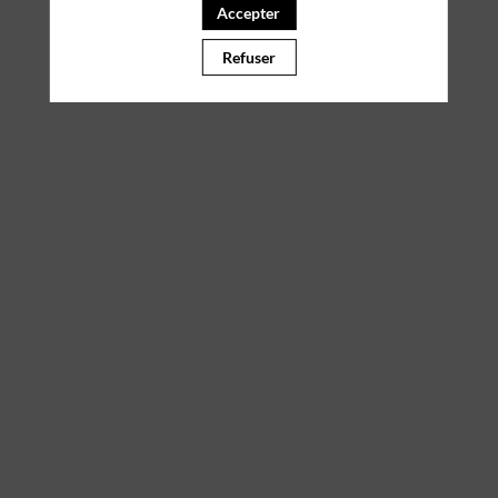
Accepter
Il manque du contenu : rafraichissez votre navigateur
Refuser