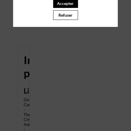
Accepter
PARTENAIRES
Refuser
Effacer tous les filtres
Informations
pratiques
Lieu
Gingko
Center
-
The
City
Adresse
: