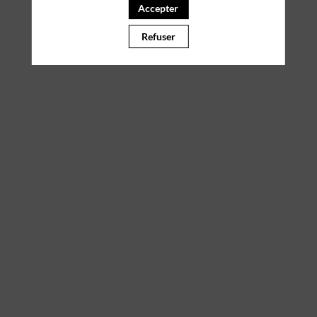
Accepter
Il manque du contenu : rafraichissez votre navigateur
Refuser