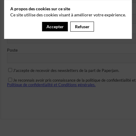
A propos des cookies sur ce site
*
Email
Ce site utilise des cookies visant à améliorer votre expérience.
Accepter
Refuser
Société
Poste
J'accepte de recevoir des newsletters de la part de Paperjam.
Je reconnais avoir pris connaissance de la politique de confidentialité 
Politique de confidentialité et
Conditions générales.