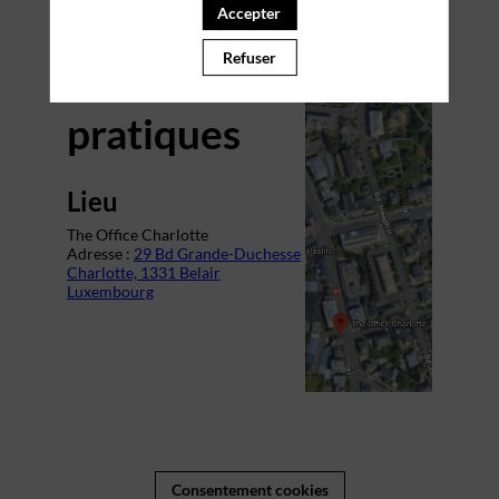
Accepter
Refuser
Informations
pratiques
Lieu
The Office Charlotte
Adresse :
29 Bd Grande-Duchesse
Charlotte, 1331 Belair
Luxembourg
Consentement cookies