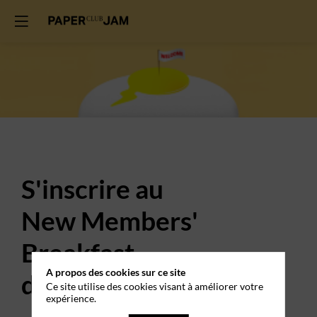
S'inscrire au
New Members'
Breakfast
A propos des cookies sur ce site
du 11 février 2026
Ce site utilise des cookies visant à améliorer votre
expérience.