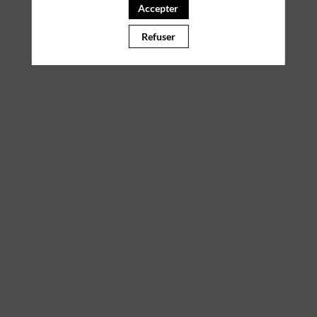
Accepter
Il manque du contenu : rafraichissez votre navigateur
Refuser