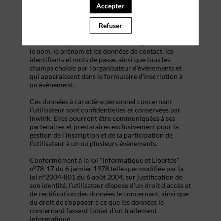
s’inscrire à un évènement, d’accéder au site d’un
Accepter
évènement, et de consulter les informations relatives
à l’organisation pratique et logistique d’un
Refuser
évènement.
Les données personnelles recueillies par inwink sont
le nom, le prénom et les données de contact, les
identifiants et mots de passe, ainsi que tous les
champs choisis par l’organisateur d’évènements et
qui apparaissent dans le formulaire d’inscription à
un évènement.
Ces données à caractère personnel concernant
l’utilisateur sont confidentielles et conservées par
inwink. Elles pourront être communiquées à ses
partenaires et prestataires exclusivement pour la
gestion de l’inscription et de la participation de
l’utilisateur à un ou plusieurs évènements.
Conformément à la loi "Informatique et Libertés"
n°78-17 du 6 janvier 1978 telle que modifiée par la
loi n°2004-801 du 6 août 2004, sur justification de
son identité, l’utilisateur dispose d'un droit d'accès et
de rectification des données le concernant, ainsi que
du droit de s’opposer à ce que les données le
concernant fassent l'objet d'un traitement
informatique