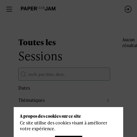
Toutes les
Aucun
résulta
Sessions
Dates
Thèmatiques
Partenaires
A propos des cookies sur ce site
Effacer tous les filtres
Ce site utilise des cookies visant à améliorer
votre expérience.