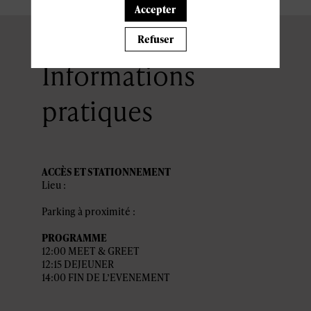
Accepter
Refuser
Informations
pratiques
ACCÈS ET STATIONNEMENT
Lieu :
Parking à proximité :
PROGRAMME
12:00 MEET & GREET
12:15 DEJEUNER
14:00 FIN DE L’EVENEMENT