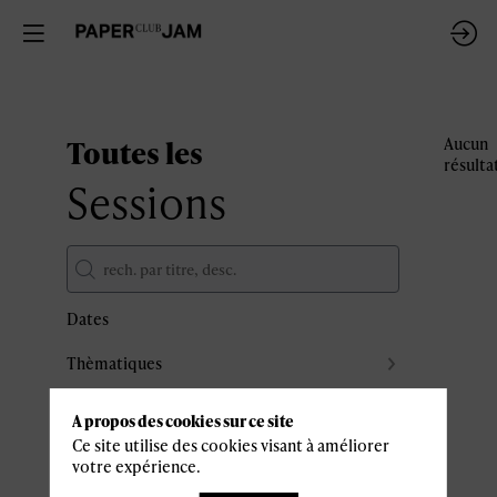
Toutes les
Aucun
résulta
Sessions
Dates
Thèmatiques
Partenaires
A propos des cookies sur ce site
Effacer tous les filtres
Ce site utilise des cookies visant à améliorer
votre expérience.