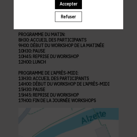
Accepter
Abbaye de Neimënster
28 Rue Münster, 2160 Luxembourg
Refuser
Parking à proximité :
Parking Brasserie (Indigo)
PROGRAMME DU MATIN:
8H30: ACCUEIL DES PARTICIPANTS
9H00: DÉBUT DU WORKSHOP DE LA MATINÉE
10H30: PAUSE
10H45: REPRISE DU WORKSHOP
12H00: LUNCH
PROGRAMME DE L'APRÈS-MIDI:
13H30: ACCUEIL DES PARTICIPANTS
14H00: DÉBUT DU WORKSHOP DE L'APRÈS-MIDI
15H30: PAUSE
15H45: REPRISE DU WORKSHOP
17H00: FIN DE LA JOURNÉE WORKSHOPS