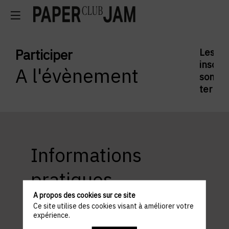
Participer
Les
inscrip
A l'évènement
sont
termi
Informations
pratiques
A propos des cookies sur ce site
Ce site utilise des cookies visant à améliorer votre
expérience.
ACCÈS ET STATIONNEMENT