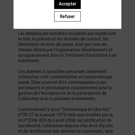
est nécessaire pour permettre à l’utilisateur de
Accepter
s’inscrire à un évènement, d’accéder au site d’un
évènement, et de consulter les informations
Refuser
relatives à l’organisation pratique et logistique d’un
évènement.
Les données personnelles recueillies par inwink sont
le nom, le prénom et les données de contact, les
identifiants et mots de passe, ainsi que tous les
champs choisis par l’organisateur d’évènements et
qui apparaissent dans le formulaire d’inscription à un
évènement.
Ces données à caractère personnel concernant
l’utilisateur sont confidentielles et conservées par
inwink. Elles pourront être communiquées à ses
partenaires et prestataires exclusivement pour la
gestion de l’inscription et de la participation de
l’utilisateur à un ou plusieurs évènements.
Conformément à la loi "Informatique et Libertés"
n°78-17 du 6 janvier 1978 telle que modifiée par la
loi n°2004-801 du 6 août 2004, sur justification de
son identité, l’utilisateur dispose d'un droit d'accès
et de rectification des données le concernant, ainsi