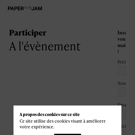
Participer
Inscrive
vous
A l'évènement
mainte
!
Prénom
*
Nom
*
Email
A propos des cookies sur ce site
Ce site utilise des cookies visant à améliorer
Société
votre expérience.