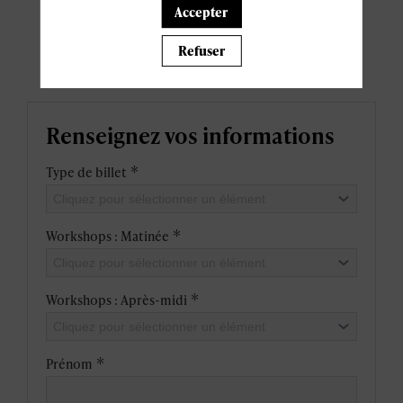
Accepter
Soft Skills: "Management & Leadership" et "Personal
Development".
Refuser
Choisissez la formation de votre choix.
Renseignez vos informations
*
Type de billet
Cliquez pour sélectionner un élément
*
Workshops : Matinée
Cliquez pour sélectionner un élément
*
Workshops : Après-midi
Cliquez pour sélectionner un élément
*
Prénom