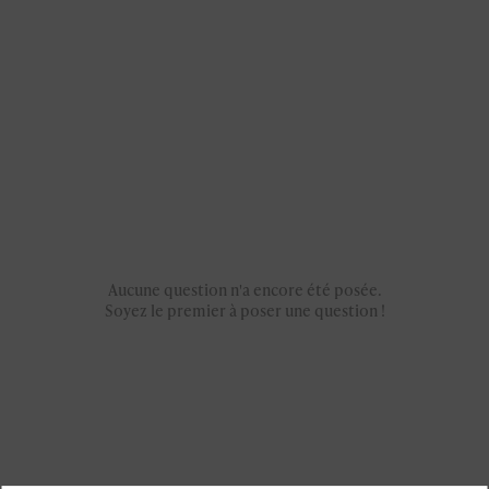
Aucune question n'a encore été posée.
Soyez le premier à poser une question !