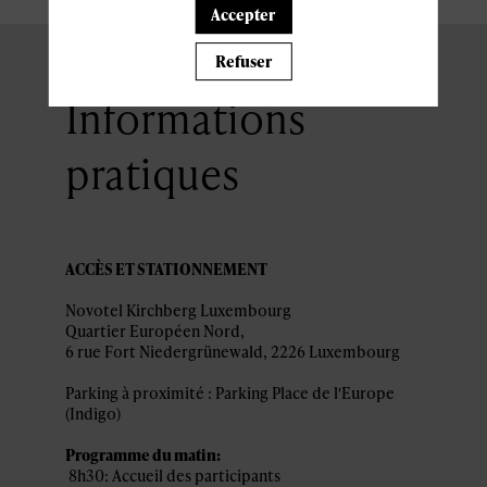
Accepter
Refuser
Informations
pratiques
ACCÈS ET STATIONNEMENT
Novotel Kirchberg Luxembourg
Quartier Européen Nord,
Parking à proximité : Parking Place de l'Europe
(Indigo)
Programme du matin:
8h30: Accueil des participants