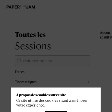
Toutes les
Aucun
résulta
Sessions
Dates
Thèmatiques
Partenaires
A propos des cookies sur ce site
Effacer tous les filtres
Ce site utilise des cookies visant à améliorer
votre expérience.