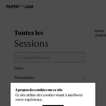
Toutes les
Aucun
résulta
Sessions
Dates
Thèmatiques
Partenaires
A propos des cookies sur ce site
Effacer tous les filtres
Ce site utilise des cookies visant à améliorer
votre expérience.