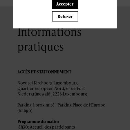
Accepter
Refuser
Informations
pratiques
ACCÈS ET STATIONNEMENT
Novotel Kirchberg Luxembourg
Quartier Européen Nord, 6 rue Fort
Niedergrünewald, 2226 Luxembourg
Parking à proximité : Parking Place de l'Europe
(Indigo)
Programme du matin:
8h30: Accueil des participants