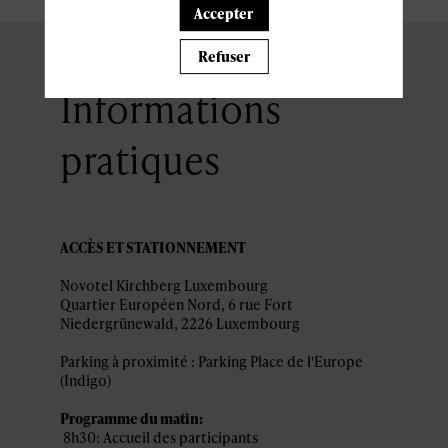
Accepter
Refuser
Informations
pratiques
ACCÈS ET STATIONNEMENT
Novotel Kirchberg Luxembourg
Quartier Européen Nord, 6 rue Fort
Niedergrünewald, 2226 Luxembourg
Parking à proximité : Parking Place de l'Europe
(Indigo)
Programme du matin:
8h30: Accueil des participants