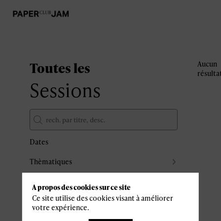
Toutes les
Aucun
résulta
Sessions
Dates
Thèmatiques
Partenaires
A propos des cookies sur ce site
Effacer tous les filtres
Ce site utilise des cookies visant à améliorer
votre expérience.