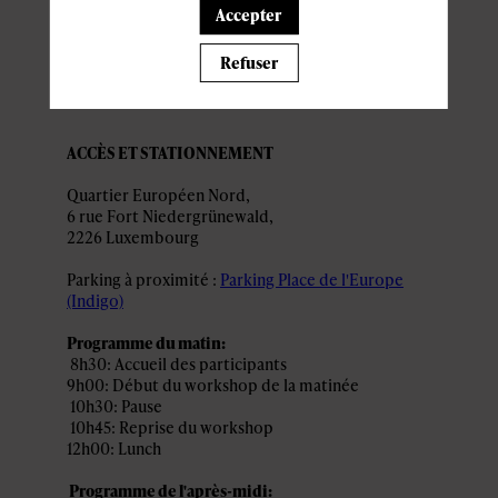
Accepter
pratiques
Refuser
ACCÈS ET STATIONNEMENT
Quartier Européen Nord,
6 rue Fort Niedergrünewald,
2226 Luxembourg
Parking à proximité :
Parking Place de l'Europe
(Indigo)
Programme du matin:
8h30: Accueil des participants
9h00: Début du workshop de la matinée
10h30: Pause
10h45: Reprise du workshop
12h00: Lunch
Programme de l'après-midi: