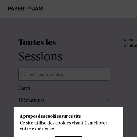
Toutes les
Aucun
résulta
Sessions
Dates
Thèmatiques
Partenaires
A propos des cookies sur ce site
Effacer tous les filtres
Ce site utilise des cookies visant à améliorer
votre expérience.