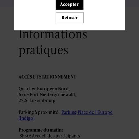
Accepter
Refuser
Informations
pratiques
ACCÈS ET STATIONNEMENT
Quartier Européen Nord,
6 rue Fort Niedergrünewald,
2226 Luxembourg
Parking à proximité :
Parking Place de l'Europe
(Indigo)
Programme du matin:
8h30: Accueil des participants