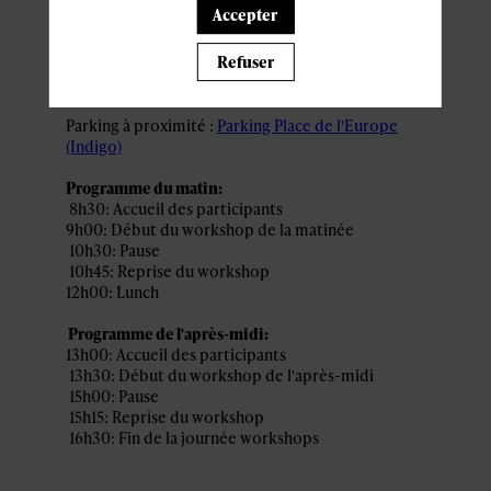
ACCÈS ET STATIONNEMENT
Accepter
Quartier Européen Nord,
Refuser
6 rue Fort Niedergrünewald,
2226 Luxembourg
Parking à proximité :
Parking Place de l'Europe
(Indigo)
Programme du matin:
8h30: Accueil des participants
9h00: Début du workshop de la matinée
10h30: Pause
10h45: Reprise du workshop
12h00: Lunch
Programme de l'après-midi:
13h00: Accueil des participants
13h30: Début du workshop de l'après-midi
15h00: Pause
15h15: Reprise du workshop
16h30: Fin de la journée workshops