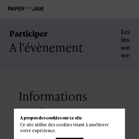
Participer
Les
inscri
A l'évènement
sont
termi
Informations
pratiques
A propos des cookies sur ce site
Ce site utilise des cookies visant à améliorer
votre expérience.