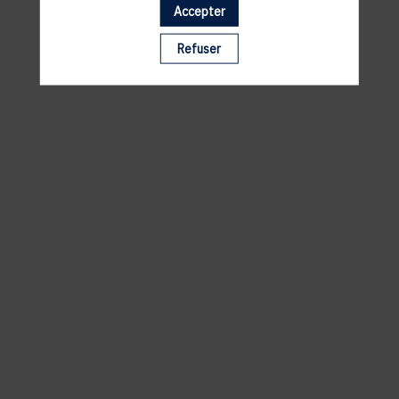
Accepter
Il manque du contenu : rafraichissez votre navigateur
Refuser