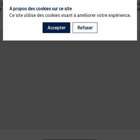
nvier 1978 telle que modifiée par la loi n°2004-801 du 6 août 2004, sur ju
A propos des cookies sur ce site
ue du droit de s’opposer à ce que les données le concernant fassent l'obj
Ce site utilise des cookies visant à améliorer votre expérience.
Accepter
Refuser