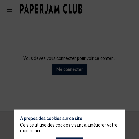
Vous devez vous connecter pour voir ce contenu
Me connecter
A propos des cookies sur ce site
Ce site utilise des cookies visant à améliorer votre
expérience.
Informations