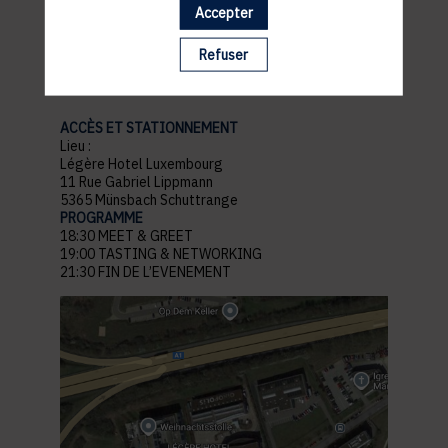
Accepter
pratiques
Refuser
ACCÈS ET STATIONNEMENT
Lieu :
Légère Hotel Luxembourg
11 Rue Gabriel Lippmann
5365 Münsbach Schuttrange
PROGRAMME
18:30 MEET & GREET
19:00 TASTING & NETWORKING
21:30 FIN DE L’EVENEMENT