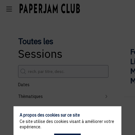
Toutes les
Sessions
F
L
M
M
Dates
Thèmatiques
Partenaires
A propos des cookies sur ce site
Effacer tous les filtres
Ce site utilise des cookies visant à améliorer votre
expérience.