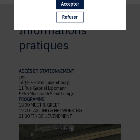
Accepter
Refuser
Informations
pratiques
ACCÈS ET STATIONNEMENT
Lieu :
Légère Hotel Luxembourg
11 Rue Gabriel Lippmann
5365 Münsbach Schuttrange
PROGRAMME
18:30 MEET & GREET
19:00 TASTING & NETWORKING
21:30 FIN DE L’EVENEMENT