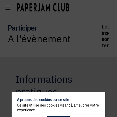
Participer
Les
inscrip
A l'évènement
sont
termi
Informations
pratiques
A propos des cookies sur ce site
Ce site utilise des cookies visant à améliorer votre
expérience.
ACCÈS ET STATIONNEMENT