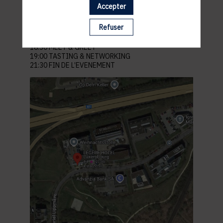
Lieu :
Accepter
Légère Hotel Luxembourg
11 Rue Gabriel Lippmann
Refuser
5365 Münsbach Schuttrange
PROGRAMME
18:30 MEET & GREET
19:00 TASTING & NETWORKING
21:30 FIN DE L’EVENEMENT