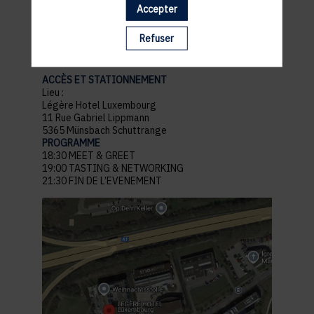
Accepter
pratiques
Refuser
ACCÈS ET STATIONNEMENT
Lieu :
Légère Hotel Luxembourg
11 Rue Gabriel Lippmann
5365 Münsbach Schuttrange
PROGRAMME
18:30 MEET & GREET
19:00 TASTING & NETWORKING
21:30 FIN DE L’EVENEMENT