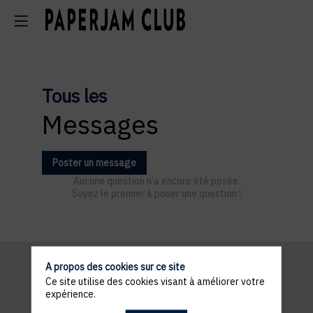
Tous les
Messages
Poster un message
Aucune question n'a encore été posée.
Soyez le premier à poser une question !
A propos des cookies sur ce site
Ce site utilise des cookies visant à améliorer votre
Informations
expérience.