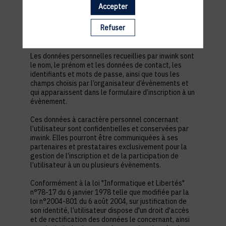
est nécessaire pour permettre à l’utilisateur de
Accepter
s’inscrire à un évènement, d’accéder au site d’un
évènement, et de consulter les informations
Refuser
relatives à l’organisation pratique et logistique d’un
évènement.
Les données personnelles recueillies par inwink sont
le nom, le prénom et les données de contact, les
identifiants et mots de passe, ainsi que tous les
champs choisis par l’organisateur d’évènements et
qui apparaissent dans le formulaire d’inscription à un
évènement.
Ces données à caractère personnel concernant
l’utilisateur sont confidentielles et conservées par
inwink. Elles pourront être communiquées à ses
partenaires et prestataires exclusivement pour la
gestion de l’inscription et de la participation de
l’utilisateur à un ou plusieurs évènements.
Conformément à la loi "Informatique et Libertés"
n°78-17 du 6 janvier 1978 telle que modifiée par la
loi n°2004-801 du 6 août 2004, sur justification de
son identité, l’utilisateur dispose d'un droit d'accès
et de rectification des données le concernant, ainsi