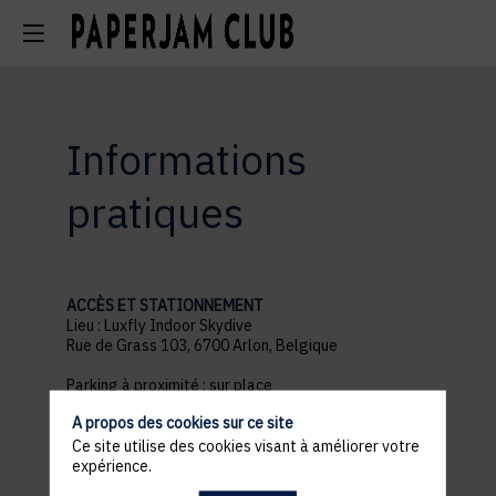
Informations
pratiques
ACCÈS ET STATIONNEMENT
Lieu : Luxfly Indoor Skydive
Rue de Grass 103, 6700 Arlon, Belgique
Parking à proximité : sur place
PROGRAMME
A propos des cookies sur ce site
18h30 : Accueil
21h30 : Fin de l'événement
Ce site utilise des cookies visant à améliorer votre
expérience.