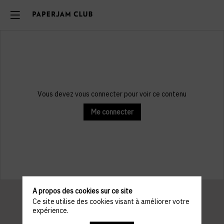
Vous devez vous connecter pour voir ce contenu
Me connecter
A propos des cookies sur ce site
Ce site utilise des cookies visant à améliorer votre
expérience.
Informations