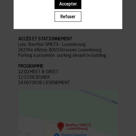
Accepter
pratiques
Refuser
ACCÈS ET STATIONNEMENT
Lieu : Beefbar SMETS - Luxembourg
262 Rte d'Arlon, 8010 Strassen, Luxembourg
Parking à proximité : parking devant le building
PROGRAMME
12:00 MEET & GREET
12:15 DEJEUNER
14:00 FIN DE L’EVENEMENT