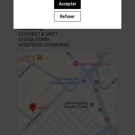
Lieu : Hitch
Accepter
21-25 All. Scheffer, 2520 Limpertsberg Luxembourg
Refuser
Parking à proximité : Glacis
PROGRAMME
12:00 MEET & GREET
12:15 DEJEUNER
14:00 FIN DE L’EVENEMENT