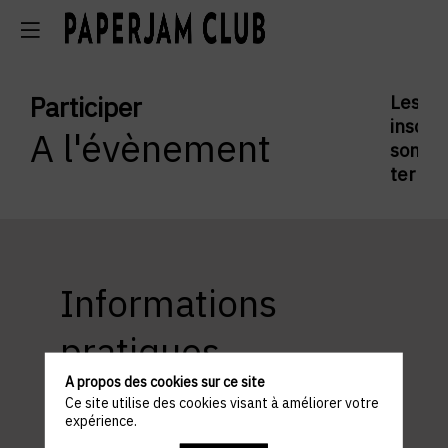
Participer
Les
inscrip
A l'évènement
sont
termi
Informations
pratiques
A propos des cookies sur ce site
Ce site utilise des cookies visant à améliorer votre
expérience.
ACCÈS ET STATIONNEMENT