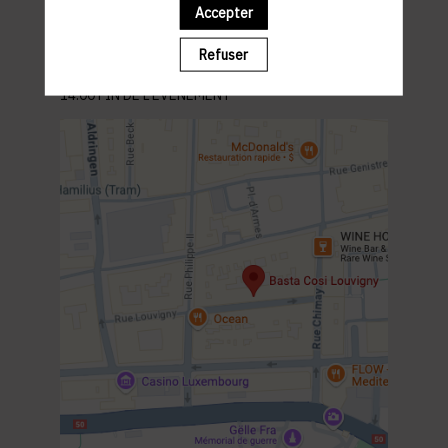
Hamilius ou Parking St-Esprit
Accepter
PROGRAMME
Refuser
12:00 MEET & GREET
12:15 DEJEUNER
14:00 FIN DE L’EVENEMENT