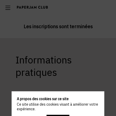
Les inscriptions sont terminées
Informations
pratiques
ACCÈS ET STATIONNEMENT
Lieu : Basta Cosi Louvigny
A propos des cookies sur ce site
10 Rue Louvigny, 1946 Ville-Haute Luxembourg
Ce site utilise des cookies visant à améliorer votre
expérience.
Parking à proximité : Parking Monterey ou Parking