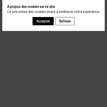
A propos des cookies sur ce site
Ce site utilise des cookies visant à améliorer votre expérience.
Accepter
Refuser
Il manque du contenu : rafraichissez votre navigateur