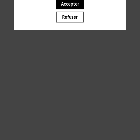
Accepter
Il manque du contenu : rafraichissez votre navigateur
Refuser