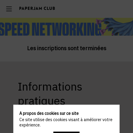
Les inscriptions sont terminées
Informations
pratiques
A propos des cookies sur ce site
Ce site utilise des cookies visant à améliorer votre
expérience.
ACCÈS ET STATIONNEMENT
Lieu : Légère Hotel Luxembourg