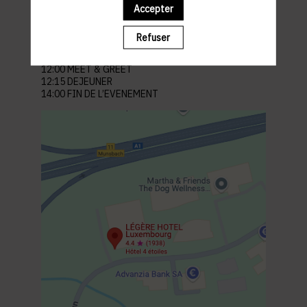
Parc d'activité Syrdall, 11 Rue Gabriel Lippmann,
Accepter
5365 Münsbach Schuttrange
Parking à proximité : dans la rue
Refuser
PROGRAMME
12:00 MEET & GREET
12:15 DEJEUNER
14:00 FIN DE L’EVENEMENT