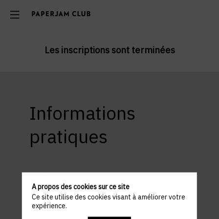
Les inscriptions sont terminées
Informations
pratiques
ACCÈS ET STATIONNEMENT
Lieu : Légère Hotel Luxembourg
A propos des cookies sur ce site
Parc d'activité Syrdall, 11 Rue Gabriel Lippmann,
Ce site utilise des cookies visant à améliorer votre
5365 Münsbach Schuttrange
expérience.
Parking à proximité : dans la rue