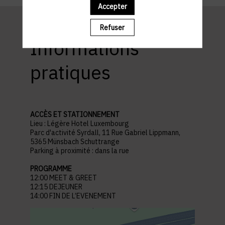
Accepter
Refuser
Informations
pratiques
ACCÈS ET STATIONNEMENT
Lieu : Légère Hotel Luxembourg
Parc d'activité Syrdall, 11 Rue Gabriel Lippmann,
5365 Münsbach Schuttrange
Parking à proximité : dans la rue
PROGRAMME
12:00 MEET & GREET
12:15 DEJEUNER
14:00 FIN DE L’EVENEMENT