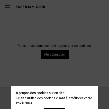
Vous devez vous connecter pour voir ce contenu
Me connecter
A propos des cookies sur ce site
Ce site utilise des cookies visant à améliorer votre
expérience.
Informations