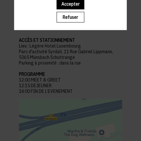
Accepter
pratiques
Refuser
ACCÈS ET STATIONNEMENT
Lieu : Légère Hotel Luxembourg
Parc d'activité Syrdall, 11 Rue Gabriel Lippmann,
5365 Münsbach Schuttrange
Parking à proximité : dans la rue
PROGRAMME
12:00 MEET & GREET
12:15 DEJEUNER
14:00 FIN DE L’EVENEMENT