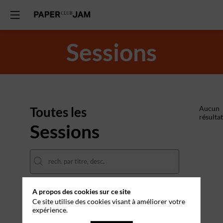
Sessions
Toutes les
Aucun
résultat
Sessions
A propos des cookies sur ce site
DATES
Ce site utilise des cookies visant à améliorer votre
expérience.
THÈMATIQUES