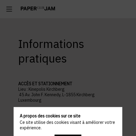
Informations
pratiques
ACCÈS ET STATIONNEMENT
Lieu : Kinepolis Kirchberg
45 Av. John F. Kennedy, L-1855 Kirchberg
Luxembourg
Parking recommandé :
Auchan Kirchberg
A propos des cookies sur ce site
Ce site utilise des cookies visant à améliorer votre
PROGRAMME
expérience.
18h30 : WELCOME COCKTAIL