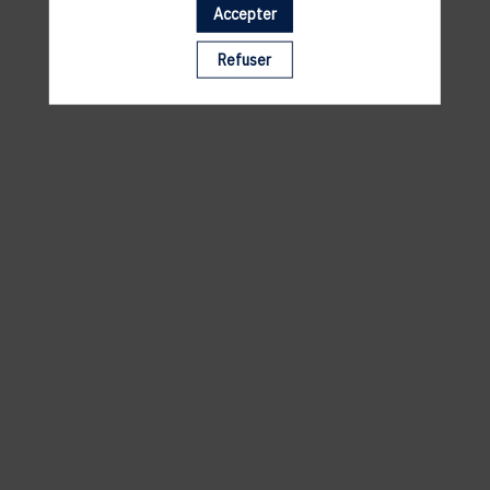
Lieu :
Accepter
Parking à proximité :
Refuser