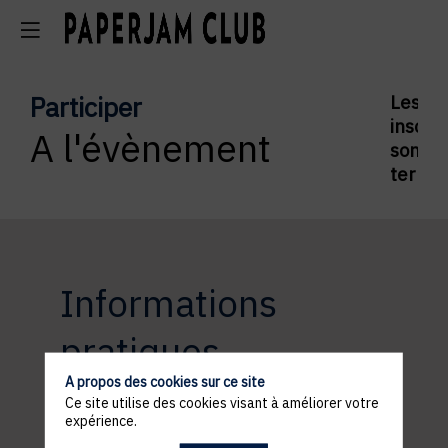
Participer
Les
inscrip
A l'évènement
sont
termi
Informations
pratiques
A propos des cookies sur ce site
Ce site utilise des cookies visant à améliorer votre
expérience.
ACCÈS ET STATIONNEMENT