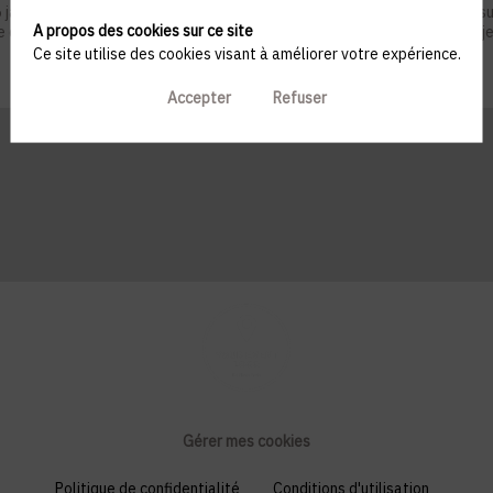
nvier 1978 telle que modifiée par la loi n°2004-801 du 6 août 2004, sur ju
A propos des cookies sur ce site
ue du droit de s’opposer à ce que les données le concernant fassent l'obj
Ce site utilise des cookies visant à améliorer votre expérience.
Accepter
Refuser
Gérer mes cookies
Politique de confidentialité
Conditions d'utilisation