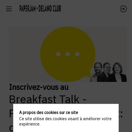
Inscrivez-vous au
Breakfast Talk -
Pénurie des matériaux:
A propos des cookies sur ce site
Ce site utilise des cookies visant à améliorer votre
quelles alternatives ?
expérience.