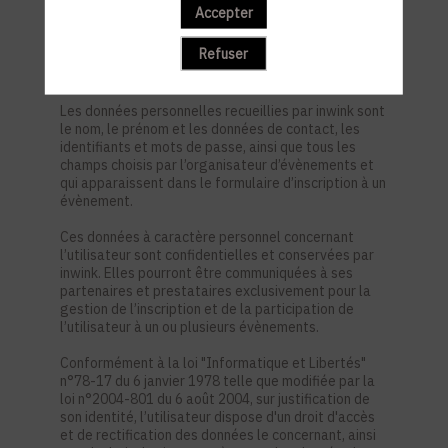
est nécessaire pour permettre à l’utilisateur de
Accepter
s’inscrire à un évènement, d’accéder au site d’un
évènement, et de consulter les informations
Refuser
relatives à l’organisation pratique et logistique d’un
évènement.
Les données personnelles recueillies par inwink sont
le nom, le prénom et les données de contact, les
identifiants et mots de passe, ainsi que tous les
champs choisis par l’organisateur d’évènements et
qui apparaissent dans le formulaire d’inscription à un
évènement.
Ces données à caractère personnel concernant
l’utilisateur sont confidentielles et conservées par
inwink. Elles pourront être communiquées à ses
partenaires et prestataires exclusivement pour la
gestion de l’inscription et de la participation de
l’utilisateur à un ou plusieurs évènements.
Conformément à la loi "Informatique et Libertés"
n°78-17 du 6 janvier 1978 telle que modifiée par la
loi n°2004-801 du 6 août 2004, sur justification de
son identité, l’utilisateur dispose d'un droit d'accès
et de rectification des données le concernant, ainsi