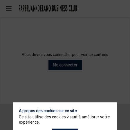
Vous devez vous connecter pour voir ce contenu
Me connecter
A propos des cookies sur ce site
Ce site utilise des cookies visant à améliorer votre
expérience.
Informations