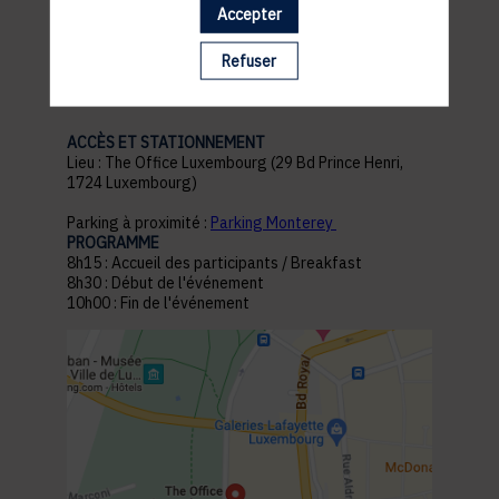
Accepter
pratiques
Refuser
ACCÈS ET STATIONNEMENT
Lieu : The Office Luxembourg (29 Bd Prince Henri,
1724 Luxembourg)
Parking à proximité :
Parking Monterey
PROGRAMME
8h15 : Accueil des participants / Breakfast
8h30 : Début de l'événement
10h00 : Fin de l'événement