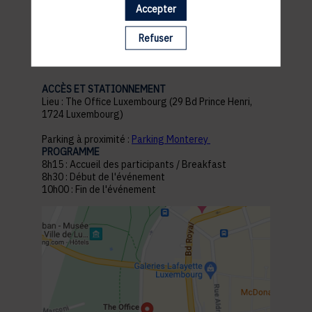
Accepter
pratiques
Refuser
ACCÈS ET STATIONNEMENT
Lieu : The Office Luxembourg (29 Bd Prince Henri,
1724 Luxembourg)
Parking à proximité :
Parking Monterey
PROGRAMME
8h15 : Accueil des participants / Breakfast
8h30 : Début de l'événement
10h00 : Fin de l'événement